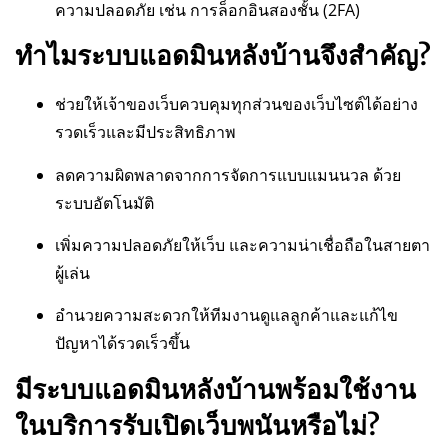
ความปลอดภัย เช่น การล็อกอินสองชั้น (2FA)
ทำไมระบบแอดมินหลังบ้านจึงสำคัญ?
ช่วยให้เจ้าของเว็บควบคุมทุกส่วนของเว็บไซต์ได้อย่าง
รวดเร็วและมีประสิทธิภาพ
ลดความผิดพลาดจากการจัดการแบบแมนนวล ด้วย
ระบบอัตโนมัติ
เพิ่มความปลอดภัยให้เว็บ และความน่าเชื่อถือในสายตา
ผู้เล่น
อำนวยความสะดวกให้ทีมงานดูแลลูกค้าและแก้ไข
ปัญหาได้รวดเร็วขึ้น
มีระบบแอดมินหลังบ้านพร้อมใช้งาน
ในบริการรับเปิดเว็บพนันหรือไม่?