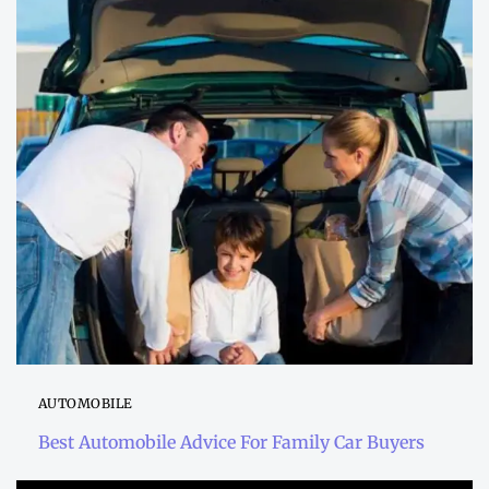
AUTOMOBILE
Best Automobile Advice For Family Car Buyers