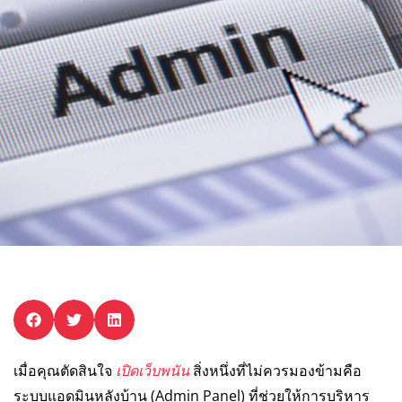
เมื่อคุณตัดสินใจ
สิ่งหนึ่งที่ไม่ควรมองข้ามคือ
เปิดเว็บพนัน
ระบบแอดมินหลังบ้าน (Admin Panel) ที่ช่วยให้การบริหาร