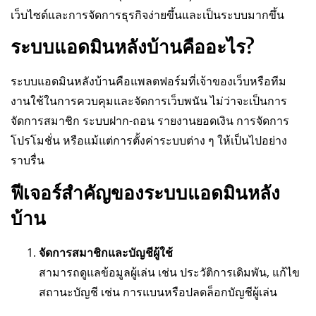
เว็บไซต์และการจัดการธุรกิจง่ายขึ้นและเป็นระบบมากขึ้น
ระบบแอดมินหลังบ้านคืออะไร?
ระบบแอดมินหลังบ้านคือแพลตฟอร์มที่เจ้าของเว็บหรือทีม
งานใช้ในการควบคุมและจัดการเว็บพนัน ไม่ว่าจะเป็นการ
จัดการสมาชิก ระบบฝาก-ถอน รายงานยอดเงิน การจัดการ
โปรโมชั่น หรือแม้แต่การตั้งค่าระบบต่าง ๆ ให้เป็นไปอย่าง
ราบรื่น
ฟีเจอร์สำคัญของระบบแอดมินหลัง
บ้าน
จัดการสมาชิกและบัญชีผู้ใช้
สามารถดูแลข้อมูลผู้เล่น เช่น ประวัติการเดิมพัน, แก้ไข
สถานะบัญชี เช่น การแบนหรือปลดล็อกบัญชีผู้เล่น